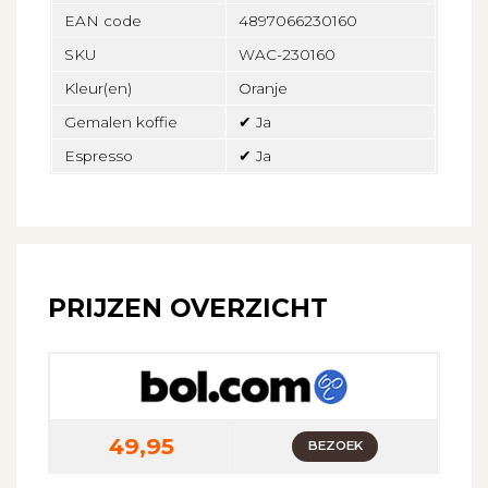
EAN code
4897066230160
SKU
WAC-230160
Kleur(en)
Oranje
Gemalen koffie
✔ Ja
Espresso
✔ Ja
PRIJZEN OVERZICHT
49,95
BEZOEK